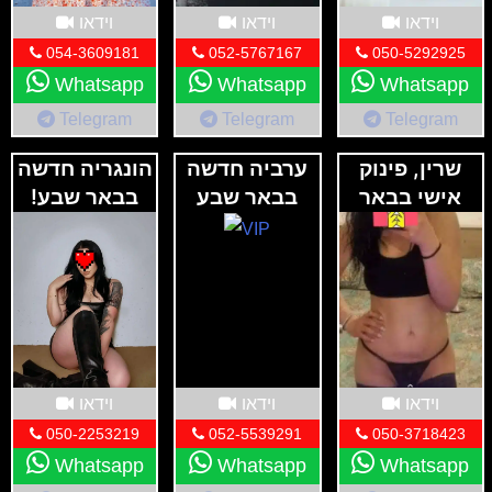
המיושמים במקום.
תקשורת ברורה
יש לתקשר בצורה
וידאו
וידאו
וידאו
ברורה את הציפיות והדרישות מול הספקים כדי למנוע
054-3609181
052-5767167
050-5292925
Whatsapp
Whatsapp
Whatsapp
אי הבנות ולהבטיח חוויה נעימה ומספקת.
Telegram
Telegram
Telegram
שרין, פינוק
ערביה חדשה
הונגריה חדשה
אישי בבאר
בבאר שבע
בבאר שבע!
שבע
וידאו
וידאו
וידאו
050-2253219
052-5539291
050-3718423
Whatsapp
Whatsapp
Whatsapp