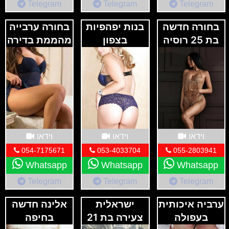
Telegram
Telegram
Telegram
לוודא שאתם מקבלים את השירות האיכותי ביותר.
‏בחורה חדשה
בנות יפהפיות
בחורה ערבייה
בת 25 רוסיה
בצפון
מהממת בדירה
בחיפה
דיסקרטית
וידאו
וידאו
וידאו
054-7175671
053-4033704
055-2803941
Whatsapp
Whatsapp
Whatsapp
Telegram
Telegram
Telegram
ערביה איכותית
ישראלית
אלינה חדשה
בעפולה
צעירה בת 21
בחיפה