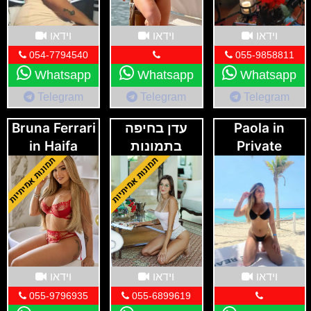
וידאו
וידאו
וידאו
054-7794540
055-9858811
Whatsapp
Whatsapp
Whatsapp
Telegram
Telegram
Telegram
Paola in
עדן בחיפה
Bruna Ferrari
Private
בתמונות
in Haifa
Apartament-
אמיתיות
Haifa
וידאו
וידאו
וידאו
055-9796935
055-6899619