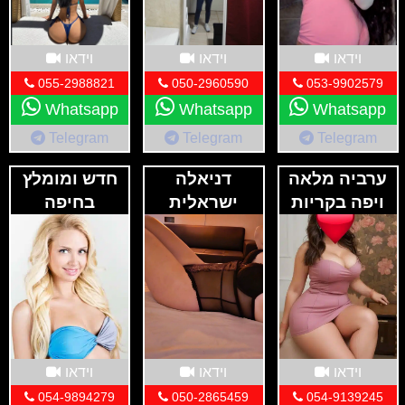
וידאו
וידאו
וידאו
055-2988821
050-2960590
053-9902579
Whatsapp
Whatsapp
Whatsapp
Telegram
Telegram
Telegram
ערביה מלאה
דניאלה
חדש ומומלץ
ויפה בקריות
ישראלית
בחיפה
חדשה בחיפה
וידאו
וידאו
וידאו
054-9894279
050-2865459
054-9139245