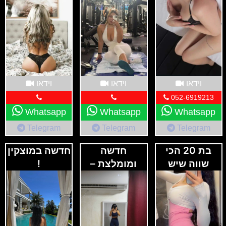
בקריות
בתמונות
אמיתיות
וידאו
וידאו
וידאו
052-6919213
Whatsapp
Whatsapp
Whatsapp
Telegram
Telegram
Telegram
בת 20 הכי
חדשה
חדשה במוצקין
שווה שיש
ומומלצת –
!
בארץ 🎀
ברמה גבוהה