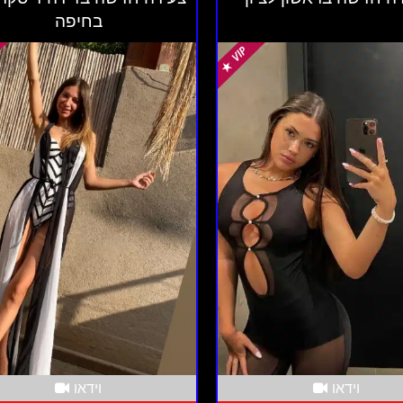
בחיפה
וידאו
וידאו