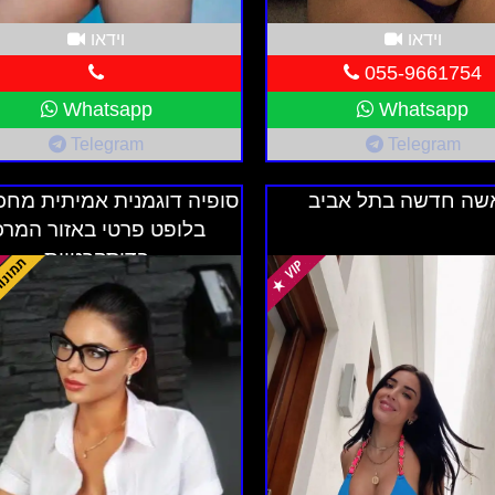
 של הדירה. מיטות נוחות, חדרי רחצה נקיים ומאובזרים, ושיר
וידאו
וידאו
ש לשים לב אליהם.
055-9661754
Whatsapp
Whatsapp
נות בהתאם למיקום, האבזור והשירותים הניתנים. חשוב לבצ
Telegram
Telegram
שה חדשה בתל אביב
סופיה דוגמנית אמיתית מחכ
בלופט פרטי באזור המרכ
בדיסקרטיות
ת מספקת
אובזרים, טלוויזיה, אינטרנט אלחוטי, מיזוג אוויר
שירותים הניתנים