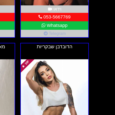
כדי להבטיח חוויה נעימה, יש לבדוק את האבזור
וידאו
אלחוטי ומיזוג אוויר הם פרמטרים חשובים שי
053-5667769
מחיר
Whatsapp
מחיר השירותים בדירה דיסקרטית יכול להשת
Telegram
התקציב והציפיות.
הדובדבן שבקריות
מא
קריטריון
פירוט
מיקום
אזור מרכזי ונגיש, פרטיו
אבזור
מיטות נוחות, חדרי רחצה מ
מחיר
בהתאם למיקום, אבזור וה
סיכום