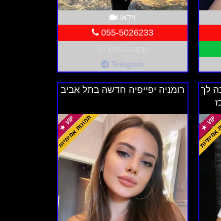
ותים נוספים כגון טלוויזיה, אינטרנט
וידאו
055-5026233
Whatsapp
ע השוואת מחירים ולבחור דירה שתואמת את
Telegram
ה לך
רומניה יפייפיה חדשה בתל אביב
ז