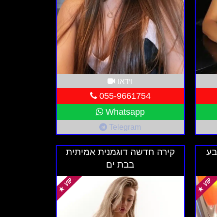
 מגוון רחב של שירותי ליווי ושירותים
, אבזור ומחיר. האם אתה מחפש דירה
 ביותר עבורך. למידע נוסף ולביצוע הזמנה,
וידאו
055-9661754
Whatsapp
Telegram
בע
קירה חדשה דוגמנית אמיתית
בבת ים